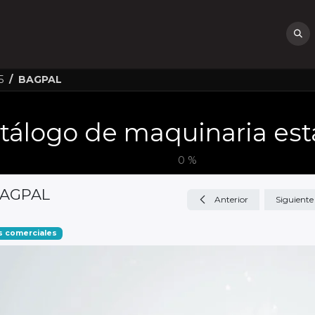
icio
Sobre Nosotros
Soluciones
Servicios
Sectores
Noticias
5
BAGPAL
0
%
AGPAL
Anterior
Siguiente
s comerciales