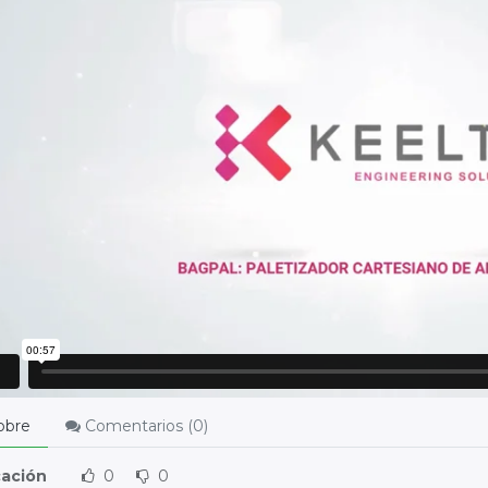
obre
Comentarios (
0
)
cación
0
0