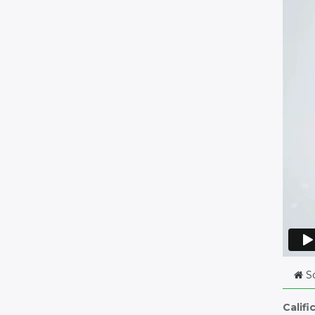
S
Califi